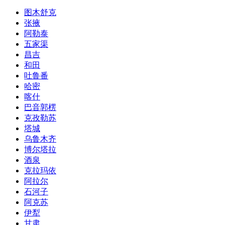
图木舒克
张掖
阿勒泰
五家渠
昌吉
和田
吐鲁番
哈密
喀什
巴音郭楞
克孜勒苏
塔城
乌鲁木齐
博尔塔拉
酒泉
克拉玛依
阿拉尔
石河子
阿克苏
伊犁
甘肃