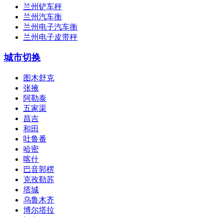
兰州铲车秤
兰州汽车衡
兰州电子汽车衡
兰州电子皮带秤
城市切换
图木舒克
张掖
阿勒泰
五家渠
昌吉
和田
吐鲁番
哈密
喀什
巴音郭楞
克孜勒苏
塔城
乌鲁木齐
博尔塔拉